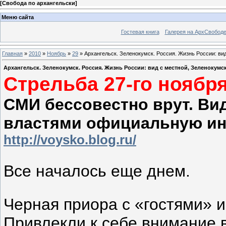
[
Свобода по архангельски
]
Меню сайта
Гостевая книга
Галерея на АрхСвобод
Главная
»
2010
»
Ноябрь
»
29
» Архангельск. Зеленокумск. Россия. Жизнь России: ви
Архангельск. Зеленокумск. Россия. Жизнь России: вид с местной, Зеленоку
Стрельба 27-го ноябр
СМИ бессовестно врут. В
властями официальную и
http://voysko.blog.ru/
Все началось еще днем.
Черная приора с «гостями» и
Привлекли к себе внимание