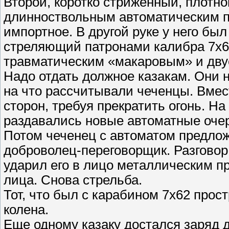
Второй, коротко стриженный, плотн
длинноствольным автоматическим пи
импортное. В другой руке у него бы
стреляющий патронами калибра 7х62
травматическим «макаровым» и дву
Надо отдать должное казакам. Они 
на что рассчитывали чеченцы. Вмест
сторон, требуя прекратить огонь. На
раздавались новые автоматные оче
Потом чеченец с автоматом предлож
доброволец-переговорщик. Разговор
ударил его в лицо металлическим п
лица. Снова стрельба.
Тот, что был с карабином 7х62 прос
колена.
Еще одному казаку достался заряд д