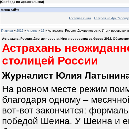
[
Свобода по архангельски
]
Меню сайта
Гостевая книга
Галерея на АрхСвобод
Главная
»
2012
»
Апрель
»
16
» Астрахань. Россия. Другие новости. Итоги воровских
Астрахань. Россия. Другие новости. Итоги воровских выборов 2012. Обществ
Астрахань неожиданн
столицей России
Журналист Юлия Латыни
На ровном месте режим поим
благодаря одному – месячной
вот-вот закончится: формал
победой Шеина. У Шеина и е