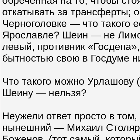
обреченная на то, чтобы сто
откатывать за трансферты; 
Черноголовке — что такого ес
Ярославле? Шеин — не Лимо
левый, противник «Госдепа»
бытностью свою в Госдуме н
Что такого можно Урлашову 
Шеину — нельзя?
Неужели ответ просто в том,
нынешний — Михаил Столяро
Боженов, (тот самый, которы