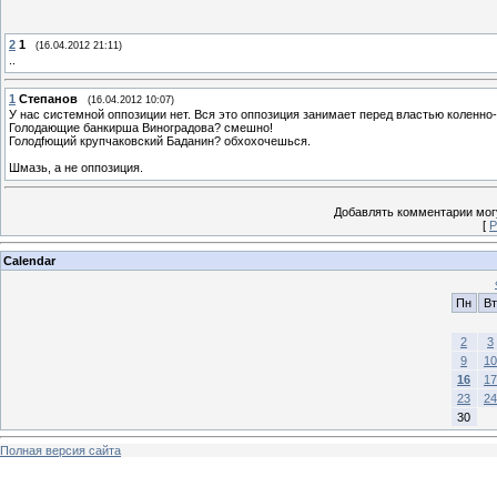
2
1
(16.04.2012 21:11)
..
1
Степанов
(16.04.2012 10:07)
У нас системной оппозиции нет. Вся это оппозиция занимает перед властью коленно
Голодающие банкирша Виноградова? смешно!
Голодfющий крупчаковский Баданин? обхохочешься.
Шмазь, а не оппозиция.
Добавлять комментарии могу
[
Р
Calendar
Пн
Вт
2
3
9
10
16
17
23
24
30
Полная версия сайта