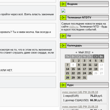
Водник
о пройти через всё. Взять власть законным
Телеканал NTDTV
Самые последние новости мира на
сайте
ntdtv.ru
. Телеканал NTD - будь
в курсе последних событий.
воровать? Ты и живи молча. Как всегда и
TV
Календарь
есмотря на то, что в этом есть жизненная
«
Май 2012
»
кто станет слушать даже свое сердце, если
Пн
Вт
Ср
Чт
Пт
Сб
Вс
1
2
3
4
5
6
7
8
9
10
11
12
13
14
15
16
17
18
19
20
ИЛИ НЕТ.
21
22
23
24
25
26
27
28
29
30
31
Курс
курс валют ЦБ РФ 16.08.18
1 евро(EUR)
75.23
руб.
1 доллар США(USD)
66.38
руб.
курс валют ЦБ РФ 15.08.18