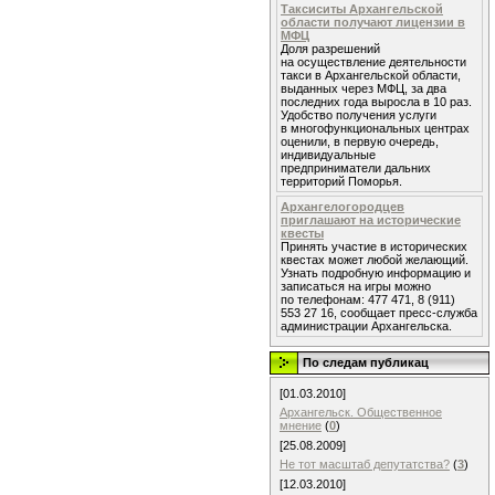
Таксиситы Архангельской
области получают лицензии в
МФЦ
Доля разрешений
на осуществление деятельности
такси в Архангельской области,
выданных через МФЦ, за два
последних года выросла в 10 раз.
Удобство получения услуги
в многофункциональных центрах
оценили, в первую очередь,
индивидуальные
предприниматели дальних
территорий Поморья.
Архангелогородцев
приглашают на исторические
квесты
Принять участие в исторических
квестах может любой желающий.
Узнать подробную информацию и
записаться на игры можно
по телефонам: 477 471, 8 (911)
553 27 16, сообщает пресс-служба
администрации Архангельска.
По следам публикац
[01.03.2010]
Архангельск. Общественное
мнение
(
0
)
[25.08.2009]
Не тот масштаб депутатства?
(
3
)
[12.03.2010]