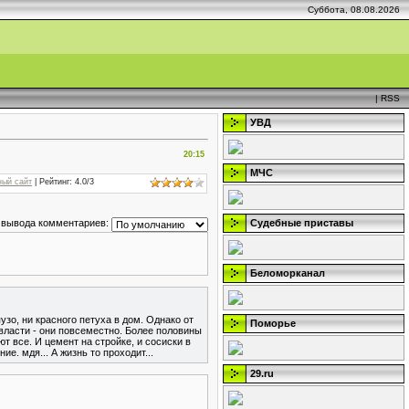
Суббота, 08.08.2026
|
RSS
УВД
20:15
МЧС
ный сайт
|
Рейтинг
:
4.0
/
3
Судебные приставы
 вывода комментариев:
Беломорканал
узо, ни красного петуха в дом. Однако от
Поморье
о власти - они повсеместно. Более половины
т все. И цемент на стройке, и сосиски в
е. мдя... А жизнь то проходит...
29.ru