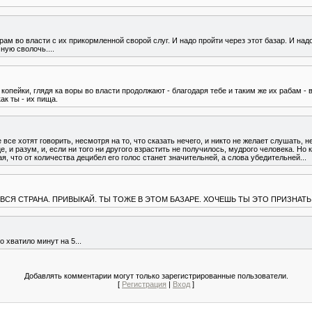
ам во власти с их прикормленной сворой слуг. И надо пройти через этот базар. И над
ую сволочь....
 копейки, глядя ка воры во власти продолжают - благодаря тебе и таким же их рабам - 
ак ты - их пища.
 все хотят говорить, несмотря на то, что сказать нечего, и никто не желает слушать, н
, и разум, и, если ни того ни другого взрастить не получилось, мудрого человека. Но 
 что от количества децибел его голос станет значительней, а слова убедительней...
 ВСЯ СТРАНА. ПРИВЫКАЙ. ТЫ ТОЖЕ В ЭТОМ БАЗАРЕ. ХОЧЕШЬ ТЫ ЭТО ПРИЗНАТЬ 
 хватило минут на 5...
Добавлять комментарии могут только зарегистрированные пользователи.
[
Регистрация
|
Вход
]