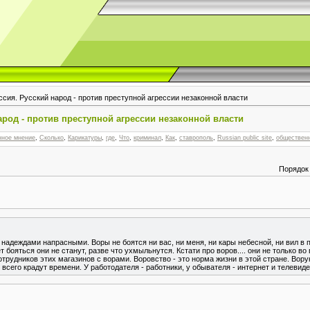
сия. Русский народ - против преступной агрессии незаконной власти
арод - против преступной агрессии незаконной власти
нное мнение
,
Сколько
,
Карикатуры
,
где
,
Что
,
криминал
,
Как
,
ставрополь
,
Russian public site
,
обществен
Порядок
е надеждами напрасными. Воры не боятся ни вас, ни меня, ни кары небесной, ни вил в п
ет бояться они не станут, разве что ухмыльнутся. Кстати про воров.... они не только в
трудников этих магазинов с ворами. Воровство - это норма жизни в этой стране. Ворую
всего крадут времени. У работодателя - работники, у обывателя - интернет и телевидени