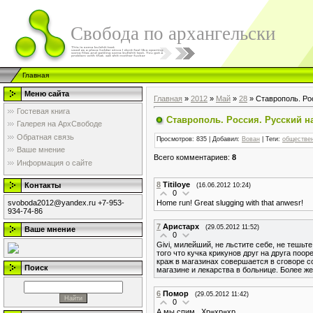
Свобода по архангельски
Главная
Меню сайта
Главная
»
2012
»
Май
»
28
» Cтаврополь. Рос
Гостевая книга
Cтаврополь. Россия. Русский н
Галерея на АрхСвободе
Обратная связь
Просмотров
: 835 |
Добавил
:
Вован
|
Теги
:
обществе
Ваше мнение
Всего комментариев
:
8
Информация о сайте
8
Titiloye
Контакты
(16.06.2012 10:24)
0
Home run! Great slugging with that anwesr!
svoboda2012@yandex.ru +7-953-
934-74-86
7
Аристарх
(29.05.2012 11:52)
Ваше мнение
0
Givi, милейший, не льстите себе, не тешьт
того что кучка крикунов друг на друга поор
краж в магазинах совершается в сговоре со
Поиск
магазине и лекарства в больнице. Более же 
6
Помор
(29.05.2012 11:42)
0
А мы спим...Хр=хр=хр