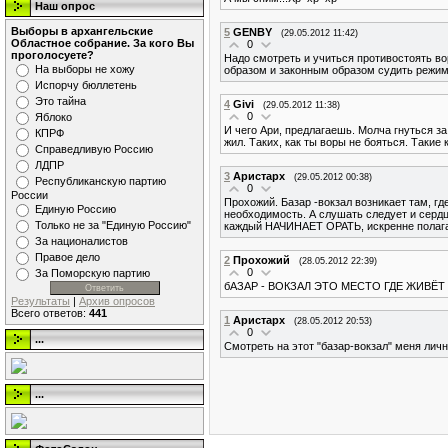
Наш опрос
Выборы в архангельские
5
GENBY
(29.05.2012 11:42)
Областное собрание. За кого Вы
0
проголосуете?
Надо смотреть и учиться противостоять вор
На выборы не хожу
образом и законным образом судить режимн
Испорчу бюллетень
Это тайна
4
Givi
(29.05.2012 11:38)
0
Яблоко
И чего Ари, предлагаешь. Молча гнуться за
КПРФ
жил. Таких, как ты воры не бояться. Такие к
Справедливую Россию
ЛДПР
3
Аристарх
(29.05.2012 00:38)
Республиканскую партию
0
России
Прохожий. Базар -вокзал возникает там, где
Единую Россию
необходимость. А слушать следует и сердце
Только не за "Единую Россию"
каждый НАЧИНАЕТ ОРАТЬ, искренне полагая,
За националистов
Правое дело
2
Прохожий
(28.05.2012 22:39)
0
За Поморскую партию
бАЗАР - ВОКЗАЛ ЭТО МЕСТО ГДЕ ЖИВЁТ
Результаты
|
Архив опросов
Всего ответов:
441
1
Аристарх
(28.05.2012 20:53)
0
...
Смотреть на этот "базар-вокзал" меня лично
...