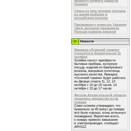
мощного ночного удара по
Украине
Семья из трех человек пропала
во время рыбалки в
российском регионе
Призвавшего помогать Украине
«бить москаля» президента
Польши назвали дураком
Новости
Ярмарка «Осенний торжок»
откроется в Архангельске 11
октября
Хозяйки смогут приобрести
бытовые приборы, кухонную
посуду, изделия из бамбукового
волокна, махровые полотенца
высокого качества. Ярмарка
«Осенний торжок» будет работать
во Дворце спорта 11, 12, 13
октября с 10 до 19 часов, 14
октября с 10 до 17 часов.
Жители Архангельской области
лишились имущества из-за
пожара
Сами хозяева утверждают, что
буквально за 40 минут до пожара
всё было хорошо, огонь вспыхнул
неожиданно. Вероятнее всего,
к пожару привело замыкание
в электропроводке, сообщает
ARH112.