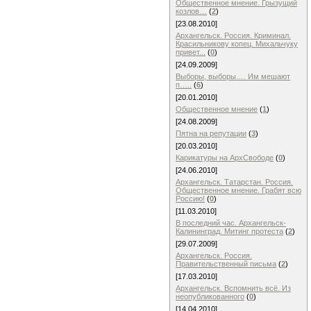
Общественное мнение. Грызущий
козлов…
(
2
)
[23.08.2010]
Архангельск. Россия. Криминал.
Красильникову копец. Михальчуку
привет...
(
0
)
[24.09.2009]
Выборы, выборы…. Им мешают
п…..
(
6
)
[20.01.2010]
Общественное мнение
(
1
)
[24.08.2009]
Пятна на репутации
(
3
)
[20.03.2010]
Карикатуры на АрхСвободе
(
0
)
[24.06.2010]
Архангельск. Татарстан. Россия.
Общественное мнение. Грабят всю
Россию!
(
0
)
[11.03.2010]
В последний час. Архангельск-
Калининград. Митинг протеста
(
2
)
[29.07.2009]
Архангельск. Россия.
Правительственный письма
(
2
)
[17.03.2010]
Архангельск. Вспомнить всё. Из
неопубликованного
(
0
)
[14.04.2010]