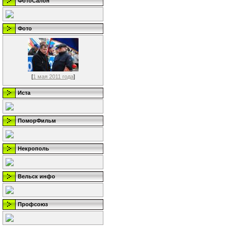
ФотоСалон
Фото
[
1 мая 2011 года
]
Иста
ПоморФильм
Некрополь
Вельск инфо
Профсоюз