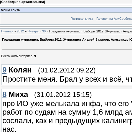
[
Свобода по архангельски
]
Меню сайта
Гостевая книга
Галерея на АрхСвобод
Главная
»
2012
»
Январь
»
30
» Гражданин журналист. Выборы 2012. Журналист Андр
Гражданин журналист. Выборы 2012. Журналист Андрей Захаров. Александр
Всего комментариев
:
9
9
Колян
(01.02.2012 09:22)
Простите меня. Брал у всех и всё, чт
8
Миха
(31.01.2012 15:15)
про ИО уже мелькала инфа, что его 
работ по судам на сумму 1,6 млрд а
сослали, как и предыдущих калиниг
нас.