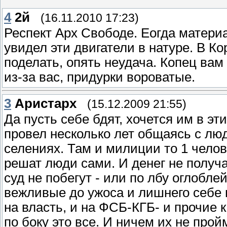
4
2й
(16.11.2010 17:23)
Респект Арх Свободе. Еогда материа
увидел эти двигатели в натуре. В К
поделать, опять неудача. Копец вам
из-за вас, придурки вороватые.
3
Аристарх
(15.12.2009 21:55)
Да пусть себе бдят, хочется им в эти
провел несколько лет общаясь с люд
селениях. Там и милиции то 1 челов
решат люди сами. И денег не получаю
суд не побегут - или по лбу оглоблей
вежливые до ужоса и лишнего себе н
на власть, и на ФСБ-КГБ- и прочие 
по боку это все. И ничем их не прой