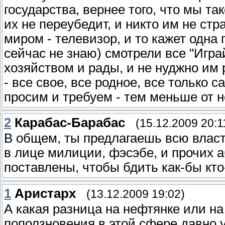
государства, вернее того, что мы та
их не переубедит, и никто им не ст
миром - телевизор, и то кажет одна
сейчас не знаю) смотрели все "Игра
хозяйством и рады, и не нуджно им
- все свое, все родное, все только с
просим и требуем - тем меньше от не
2
Карабас-Барабас
(15.12.2009 20:1
В общем, ты предлагаешь всю власт
в лице милиции, фэсэбе, и прочих а
поставлены, чтобы бдить как-бы кто-н
1
Аристарх
(13.12.2009 19:02)
А какая разница на нефтянке или н
поползновения в этой сфере давно 