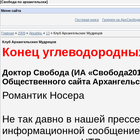
[
Свобода по архангельски
]
Меню сайта
Гостевая книга
Галерея на АрхСвобод
Главная
»
2009
»
Декабрь
»
13
» Клуб Архангельских Мудрецов
Клуб Архангельских Мудрецов
Конец углеводородны
Доктор Свобода (ИА «Свобода201
Общественного сайта Архангель
Романтик Носера
Не так давно в нашей пресс
информационной сообщение. 