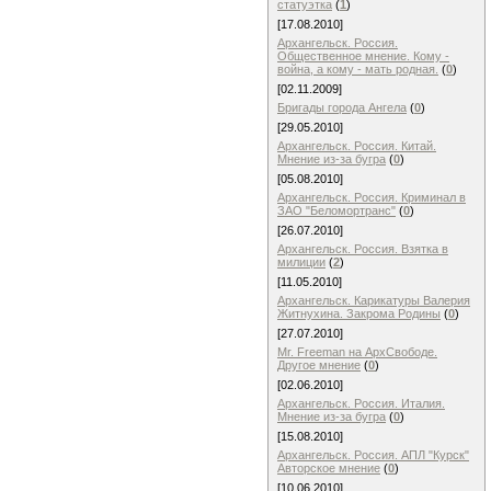
статуэтка
(
1
)
[17.08.2010]
Архангельск. Россия.
Общественное мнение. Кому -
война, а кому - мать родная.
(
0
)
[02.11.2009]
Бригады города Ангела
(
0
)
[29.05.2010]
Архангельск. Россия. Китай.
Мнение из-за бугра
(
0
)
[05.08.2010]
Архангельск. Россия. Криминал в
ЗАО "Беломортранс"
(
0
)
[26.07.2010]
Архангельск. Россия. Взятка в
милиции
(
2
)
[11.05.2010]
Архангельск. Карикатуры Валерия
Житнухина. Закрома Родины
(
0
)
[27.07.2010]
Mr. Freeman на АрхСвободе.
Другое мнение
(
0
)
[02.06.2010]
Архангельск. Россия. Италия.
Мнение из-за бугра
(
0
)
[15.08.2010]
Архангельск. Россия. АПЛ "Курск"
Авторское мнение
(
0
)
[10.06.2010]