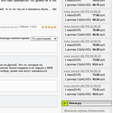
1 евро(EUR)
76.23
руб.
всё-таки приобретал. Но далеко не в тех
1 доллар США(USD)
66.75
руб.
ей, то те не так уж и виноваты были…. Им
курс валют ЦБ РФ 14.08.18
1 евро(EUR)
77.65
руб.
1 доллар США(USD)
68.22
руб.
курс валют ЦБ РФ 11.08.18
ственное мнение
|
Рейтинг
:
5.0
/
12
1 евро(EUR)
76.68
руб.
1 доллар США(USD)
66.91
руб.
 вывода комментариев:
курс валют ЦБ РФ 10.08.18
1 евро(EUR)
76.83
руб.
1 доллар США(USD)
66.29
руб.
курс валют ЦБ РФ 09.08.18
1 евро(EUR)
73.82
руб.
1 доллар США(USD)
63.6
руб.
е на Дачной. Это те, которые на
натом. Купил недавно в их ларьке у МРВ
И вобще, разве они могут называться
курс валют ЦБ РФ 08.08.18
1 евро(EUR)
73.56
руб.
1 доллар США(USD)
63.54
руб.
курс валют ЦБ РФ 07.08.18
1 евро(EUR)
73.41
руб.
1 доллар США(USD)
63.5
руб.
Лента.ру
Федоров сделал Зеленскому