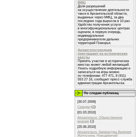
МФЦ
Доля разрешений
на осуществление деятельности
такси в Архангельской области,
выданных через МФЦ, за два
последних года выросла в 10 раз.
Удобство получения услуги
в многофункциональных центрах
оценили, в первую очередь,
индивидуальные
предприниматели дальних
территорий Поморья.
Архангелогородцев
приглашают на исторические
квесты
Принять участие в исторических
квестах может любой желающий.
Узнать подробную информацию и
записаться на игры можно
по телефонам: 477 471, 8 (911)
553 27 16, сообщает пресс-служба
администрации Архангельска.
По следам публикац
[30.07.2009]
Скандал
(
2
)
[01.03.2010]
Архангельск. Общественное
мнение
(
3
)
[25.06.2010]
Архангельск. Карикатуры Валерия
Житнухина. Новодевичий