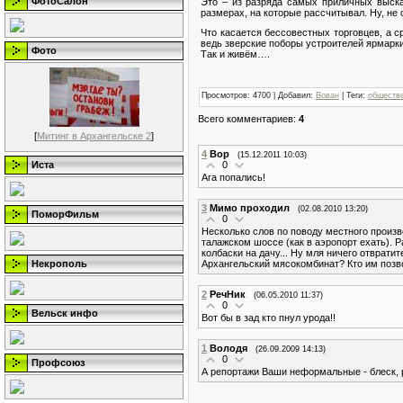
ФотоСалон
Это – из разряда самых приличных выска
размерах, на которые рассчитывал. Ну, не
Что касается бессовестных торговцев, а с
ведь зверские поборы устроителей ярмарки
Фото
Так и живём….
Просмотров
: 4700 |
Добавил
:
Вован
|
Теги
:
обществ
Всего комментариев
:
4
[
Митинг в Архангельске 2
]
4
Вор
(15.12.2011 10:03)
0
Иста
Ага попались!
3
Мимо проходил
(02.08.2010 13:20)
ПоморФильм
0
Несколько слов по поводу местного произв
талажском шоссе (как в аэропорт ехать). 
колбаски на дачу... Ну мля ничего отврат
Архангельский мясокомбинат? Кто им позв
Некрополь
2
РечНик
(06.05.2010 11:37)
0
Вельск инфо
Вот бы в зад кто пнул урода!!
1
Володя
(26.09.2009 14:13)
0
Профсоюз
А репортажи Ваши неформальные - блеск, р