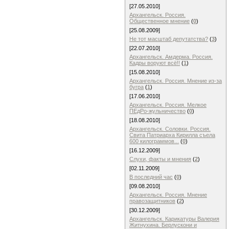
[27.05.2010]
Архангельск. Россия.
Общественное мнение
(
0
)
[25.08.2009]
Не тот масштаб депутатства?
(
3
)
[22.07.2010]
Архангельск. Амдерма. Россия.
Кадры воруют всё!!
(
1
)
[15.08.2010]
Архангельск. Россия. Мнение из-за
бугра
(
1
)
[17.06.2010]
Архангельск. Россия. Мелкое
ПЕдРо-жульничество
(
0
)
[18.08.2010]
Архангельск. Соловки. Россия.
Свита Патриарха Кирилла съела
600 килограммов...
(
0
)
[16.12.2009]
Слухи, факты и мнения
(
2
)
[02.11.2009]
В последний час
(
0
)
[09.08.2010]
Архангельск. Россия. Мнение
правозащитников
(
2
)
[30.12.2009]
Архангельск. Карикатуры Валерия
Житнухина. Берлускони и