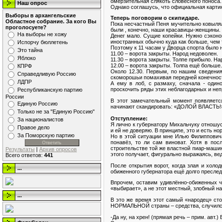
омерзительная слякоть словесного поноса.
Наш опрос
Однако соглашусь, что официальная карти
Выборы в архангельские
Теперь поговорим о скипидаре.
Областное собрание. За кого Вы
Пока несчастный Пеня мучительно ковылял
проголосуете?
были , конечно, наши красавицы-женщины. 
На выборы не хожу
Денег мало. Сущие копейки. Нужно сэконом
иностранных обычно куда как больше, чем 
Испорчу бюллетень
Поэтому к 11 часам у Дворца спорта было н
Это тайна
11.00 – ворота закрыты. Народ недоволен.
Яблоко
11.30 – ворота закрыты. Толпе прибыло. На
12.00 – ворота закрыты. Толпа ещё больше.
КПРФ
Около 12.30. Первым, по нашим сведения
Справедливую Россию
скоморошьи помахивая передней конечнос
ЛДПР
А ему в лоб, с размаху, сначала - один
проскочить ряды этих неблагодарных и неп
Республиканскую партию
России
В этот замечательный момент появляется
Единую Россию
начинают скандировать: «ДОЛОЙ ВЛАСТЬ!».
Только не за "Единую Россию"
Отступление:
За националистов
Я лично к губернатору Михальчуку отношус
Правое дело
и ей не доверяю. В принципе, это и есть 
За Поморскую партию
Но в этой ситуации мне Илью Филипповича
понавёз, то ли сам виноват. Хотя в пос
строительстве той же властной пиар-машин
Результаты
|
Архив опросов
этого получает, фигурально выражаясь, ве
Всего ответов:
441
После открытия ворот, когда злая и холо
...
обиженного губернатора ещё долго преслед
Впрочем, оставим удивлённо-обиженных чи
«выбирает», а не этот местный, злобный 
...
В это же время этот самый «народец» сто
НОРМАЛЬНОЙ страны – средства, случилс
-Да ну, на хрен! (прямая речь – прим. авт.)