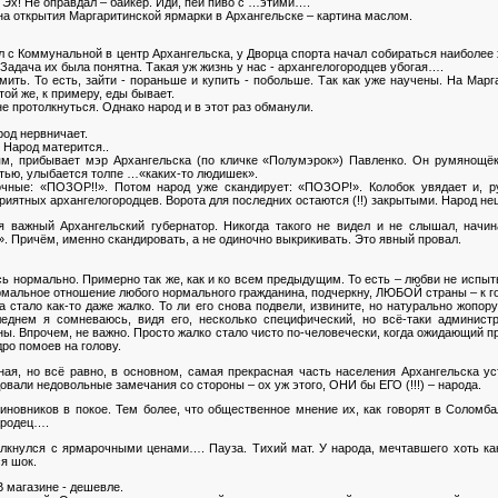
 Эх! Не оправдал – байкер. Иди, пей пиво с …этими….
на открытия Маргаритинской ярмарки в Архангельске – картина маслом.
 с Коммунальной в центр Архангельска, у Дворца спорта начал собираться наиболее 
Задача их была понятна. Такая уж жизнь у нас - архангелогородцев убогая….
ить. То есть, зайти - пораньше и купить - побольше. Так как уже научены. На Марг
той же, к примеру, еды бывает.
е протолкнуться. Однако народ и в этот раз обманули.
род нервничает.
 Народ матерится..
м, прибывает мэр Архангельска (по кличке «Полумэрок») Павленко. Он румянощёк
тью, улыбается толпе …«каких-то людишек».
очные: «ПОЗОР!!». Потом народ уже скандирует: «ПОЗОР!». Колобок увядает и, р
риятных архангелогородцев. Ворота для последних остаются (!!) закрытыми. Народ не
 важный Архангельский губернатор. Никогда такого не видел и не слышал, начин
 Причём, именно скандировать, а не одиночно выкрикивать. Это явный провал.
ь нормально. Примерно так же, как и ко всем предыдущим. То есть – любви не испыт
нормальное отношение любого нормального гражданина, подчеркну, ЛЮБОЙ страны – к 
 стало как-то даже жалко. То ли его снова подвели, извините, но натурально жопор
леднем я сомневаюсь, видя его, несколько специфический, но всё-таки админист
ы. Впрочем, не важно. Просто жалко стало чисто по-человечески, когда ожидающий п
дро помоев на голову.
дная, но всё равно, в основном, самая прекрасная часть населения Архангельска у
овали недовольные замечания со стороны – ох уж этого, ОНИ бы ЕГО (!!!) – народа.
новников в покое. Тем более, что общественное мнение их, как говорят в Соломба
народец….
лкнулся с ярмарочными ценами…. Пауза. Тихий мат. У народа, мечтавшего хоть как
я шок.
 В магазине - дешевле.