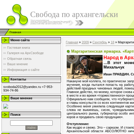
Свобода по архангельски
Главная
Меню сайта
Главная
»
2009
»
Сентябрь
»
18
» Маргарити
Гостевая книга
Маргаритинская ярмарка. «Карт
Галерея на АрхСвободе
Народ в Арх
Обратная связь
…В этот моме
Ваше мнение
Михальчук
Информация о сайте
Иван ПРАВДИН. С
Контакты
Накануне мой коллега, по практически зап
мучения, когда пытался попасть на работ
svoboda2012@yandex.ru +7-953-
действий праздных чиновных людей, помеша
934-74-86
Главное действо, по-моему, которое снова
в месте и во время «торжественного» про
Ваше мнение
Официально нам сообщили, что «губернат
и главы консульств со всех континентов 
Особенно меня умилила следующая картинк
слова не выкинешь, сисек, чужедальним
центрального рынка, губернатор особо и
Поиск
коров и продавать свою продукцию».
Отступление:
Как мудро и свежо. Это – сарказм. И стои
Архангельской области АБСОЛЮТНО ничего