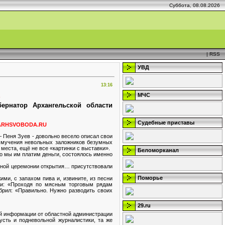
Суббота, 08.08.2026
|
RSS
УВД
13:16
МЧС
»
ернатор
Архангельской области
Судебные приставы
ARHSVOBODA.RU
– Пеня Зуев - довольно весело описал свои
и мучения невольных заложников безумных
места, ещё не все «картинки с выставки».
Беломорканал
о мы им платим деньги, состоялось именно
нной церемонии открытия… присутствовали
Поморье
ми, с запахом пива и, извините, из песни
ами: «Проходя по мясным торговым рядам
брил: «Правильно. Нужно разводить своих
29.ru
ной информации от областной администрации
сть и подневольной журналистики, та же