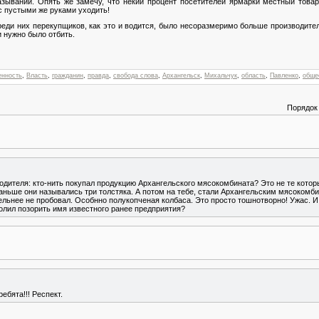
зываний. Опять же замечу, что некий процент посетителей ярмарки местный товар 
 с пустыми же руками уходить!
реди них перекупщиков, как это и водится, было несоразмеримо больше производител
 нужно было отбить.
енность
,
Власть
,
гражданин
,
правда
,
свобода слова
,
Архангельск
,
Михальчук
,
область
,
Павленко
,
обще
Порядок
одителя: кто-нить покупал продукцию Архангельского мясокомбината? Это не те которы
Раньше они назывались три толстяка. А потом на тебе, стали Архангельским мясокомби
ительнее не пробовал. Особнно полукопченая колбаса. Это просто тошнотворно! Ужас. 
олил позорить имя известного ранее предприятия?
ебята!!! Респект.