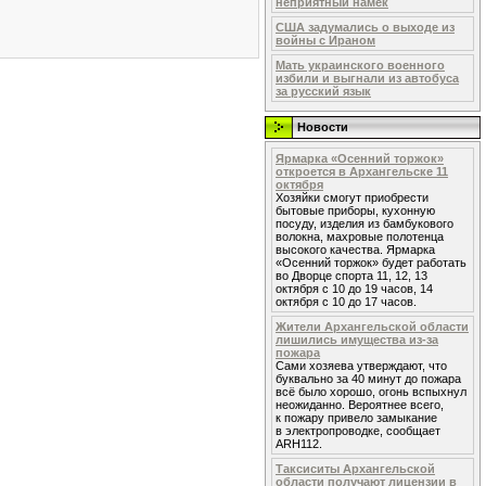
неприятный намек
США задумались о выходе из
войны с Ираном
Мать украинского военного
избили и выгнали из автобуса
за русский язык
Новости
Ярмарка «Осенний торжок»
откроется в Архангельске 11
октября
Хозяйки смогут приобрести
бытовые приборы, кухонную
посуду, изделия из бамбукового
волокна, махровые полотенца
высокого качества. Ярмарка
«Осенний торжок» будет работать
во Дворце спорта 11, 12, 13
октября с 10 до 19 часов, 14
октября с 10 до 17 часов.
Жители Архангельской области
лишились имущества из-за
пожара
Сами хозяева утверждают, что
буквально за 40 минут до пожара
всё было хорошо, огонь вспыхнул
неожиданно. Вероятнее всего,
к пожару привело замыкание
в электропроводке, сообщает
ARH112.
Таксиситы Архангельской
области получают лицензии в