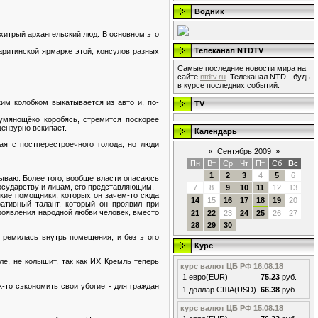
Водник
хитрый архангельский люд. В основном это
Телеканал NTDTV
аритинской ярмарке этой, консулов разных
Самые последние новости мира на
сайте
ntdtv.ru
. Телеканал NTD - будь
в курсе последних событий.
им колобком выкатывается из авто и, по-
TV
умянощёко коробясь, стремится поскорее
цензурно вскипает.
Календарь
ая с постперестроечного голода, но люди
«
Сентябрь 2009
»
Пн
Вт
Ср
Чт
Пт
Сб
Вс
1
2
3
4
5
6
ываю. Более того, вообще власти опасаюсь
государству и лицам, его представляющим.
7
8
9
10
11
12
13
укие помощники, которых он зачем-то сюда
14
15
16
17
18
19
20
ративный талант, который он проявил при
роявления народной любви человек, вместо
21
22
23
24
25
26
27
28
29
30
стремилась внутрь помещения, и без этого
Курс
ле, не колышит, так как ИХ Кремль теперь
курс валют ЦБ РФ 16.08.18
1 евро(EUR)
75.23
руб.
-то сэкономить свои убогие - для граждан
1 доллар США(USD)
66.38
руб.
курс валют ЦБ РФ 15.08.18