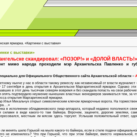
нская ярмарка. «Картинки с выставки»
инки с выставки»
ангельске скандировал: «ПОЗОР!» и «ДОЛОЙ ВЛАСТЬ!
нт мимо народа проходили мэр Архангельска Павленко и губ
пециально для Официального Общественного сайта Архангельской области –
ретному нынче у нас в области такому ремеслу как независимый от власти журналист 
у 17 сентября в день открытия в Архангельске Маргаритинской ярмарки. Однако эт
вших в этот день тысячам северян вовремя и без скандала попасть на свои рабочие 
 и опять подтвердило неумение нынешних властных менеджеров заниматься тем, за чт
цесса открытия Маргаритинской ярмарки.
ор Илья Михальчук открыл символическим ключом ярмарочные ворота. На торжестве
мира….»
а в исполнении обладминовского пиар-аппарата, который недавно пополнился свежи
и силами в виде какого-то там байкера. Впрочем, зацените, дорогие земляки, с
нтересовался, местным ли мясом здесь торгуют. Услышав положительный ответ, одо
ло ли менять шило Горькой на мыло какого-то байкера, если в стиле подачи официаль
 не изменилось? Что при Горькой, что при этом байкере, вместо нормальной, пу