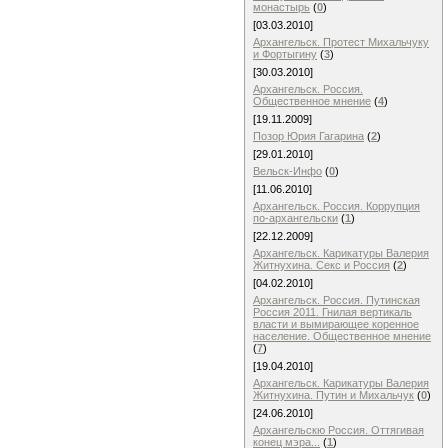
монастырь
(
0
)
[03.03.2010]
Архангельск. Протест Михальчуку
и Фортыгину
(
3
)
[30.03.2010]
Архангельск. Россия.
Общественное мнение
(
4
)
[19.11.2009]
Позор Юрия Гагарина
(
2
)
[29.01.2010]
Вельск-Инфо
(
0
)
[11.06.2010]
Архангельск. Россия. Коррупция
по-архангельски
(
1
)
[22.12.2009]
Архангельск. Карикатуры Валерия
Житнухина. Секс и Россия
(
2
)
[04.02.2010]
Архангельск. Россия. Путинская
Россия 2011. Гнилая вертикаль
власти и вымирающее коренное
население. Общественное мнение
(
7
)
[19.04.2010]
Архангельск. Карикатуры Валерия
Житнухина. Путин и Михальчук
(
0
)
[24.06.2010]
Архангельскю Россия. Оттягивая
конец мэра...
(
1
)