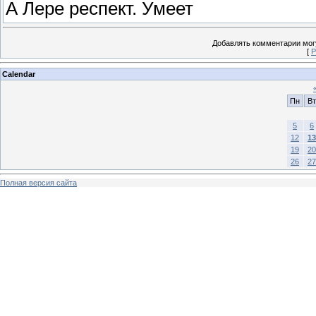
А Лере респект. Умеет
Добавлять комментарии могу
[
Р
Calendar
Пн
Вт
5
6
12
13
19
20
26
27
Полная версия сайта