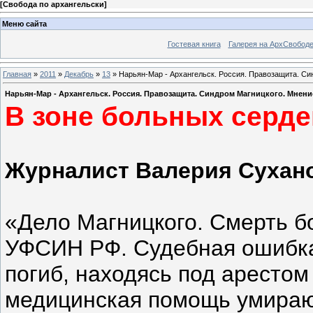
[
Свобода по архангельски
]
Меню сайта
Гостевая книга
Галерея на АрхСвобод
Главная
»
2011
»
Декабрь
»
13
» Нарьян-Мар - Архангельск. Россия. Правозащита. Си
Нарьян-Мар - Архангельск. Россия. Правозащита. Синдром Магницкого. Мнени
В зоне больных серде
Журналист Валерия Сухан
«Дело Магницкого. Смерть бо
УФСИН РФ. Судебная ошибка
погиб, находясь под аресто
медицинская помощь умираю