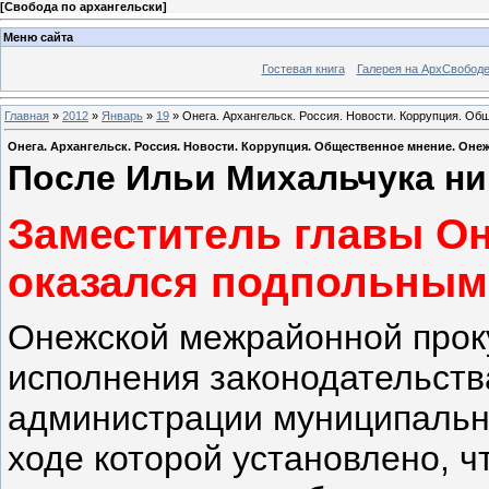
[
Свобода по архангельски
]
Меню сайта
Гостевая книга
Галерея на АрхСвобод
Главная
»
2012
»
Январь
»
19
» Онега. Архангельск. Россия. Новости. Коррупция. О
Онега. Архангельск. Россия. Новости. Коррупция. Общественное мнение. Он
После Ильи Михальчука ник
Заместитель главы О
оказался подпольны
Онежской межрайонной прок
исполнения законодательств
администрации муниципальн
ходе которой установлено, ч