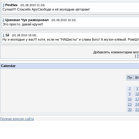
3
РечНик
(01.08.2010 21:24)
Супер!!!! Спасибо АрхСвободе и её молодым авторам!
2
Цхинвал Чук разворовал
(01.08.2010 16:10)
Это просто. давай круче!!
1
1й
(01.08.2010 16:04)
Ну и молодые у вас!!! хотя, если не "НАШисты" и слава Богу! А музон клёвый. РомШта
Добавлять комментарии могу
[
Р
Calendar
Пн
Вт
2
3
9
10
16
17
23
24
30
31
Полная версия сайта