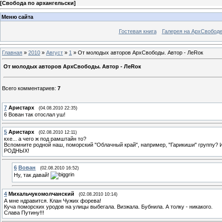
[
Свобода по архангельски
]
Меню сайта
Гостевая книга
Галерея на АрхСвобод
Главная
»
2010
»
Август
»
1
» От молодых авторов АрхСвободы. Автор - ЛеRок
От молодых авторов АрхСвободы. Автор - ЛеRок
Всего комментариев
:
7
7
Аристарх
(04.08.2010 22:35)
6 Вован так отослал уш!
5
Аристарх
(02.08.2010 12:11)
кхе... а чего ж под рамштайн то?
Вспомните родной наш, поморский "Облачный край", например, "Гарикиши" группу? И
РОДНЫХ!
6
Вован
(02.08.2010 16:52)
Ну, так давай!
4
Михальчукомолчанский
(02.08.2010 10:14)
А мне ндравится. Клан Чужих форева!
Куча поморских уродов на улицы выбегала. Визжала. Бубнила. А толку - никакого.
Слава Путину!!!