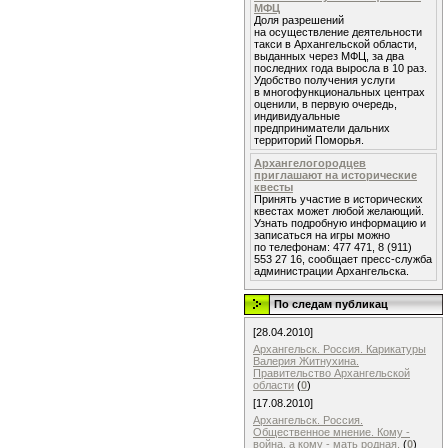
МФЦ
Доля разрешений
на осуществление деятельности
такси в Архангельской области,
выданных через МФЦ, за два
последних года выросла в 10 раз.
Удобство получения услуги
в многофункциональных центрах
оценили, в первую очередь,
индивидуальные
предприниматели дальних
территорий Поморья.
Архангелогородцев
приглашают на исторические
квесты
Принять участие в исторических
квестах может любой желающий.
Узнать подробную информацию и
записаться на игры можно
по телефонам: 477 471, 8 (911)
553 27 16, сообщает пресс-служба
администрации Архангельска.
По следам публикац
[28.04.2010]
Архангельск. Россия. Карикатуры
Валерия Житнухина.
Правительство Архангельской
области
(
0
)
[17.08.2010]
Архангельск. Россия.
Общественное мнение. Кому -
война, а кому - мать родная.
(
0
)