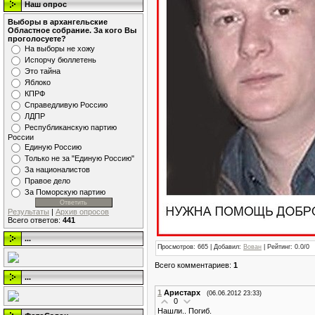
Наш опрос
Выборы в архангельские
Областное собрание. За кого Вы
проголосуете?
На выборы не хожу
Испорчу бюллетень
Это тайна
Яблоко
КПРФ
Справедливую Россию
ЛДПР
Республиканскую партию
России
Единую Россию
Только не за "Единую Россию"
За националистов
Правое дело
За Поморскую партию
Результаты
|
Архив опросов
Всего ответов:
441
...
Просмотров
: 665 |
Добавил
:
Вован
|
Рейтинг
:
0.0
/
0
Всего комментариев
:
1
...
1
Аристарх
(06.06.2012 23:33)
0
Нашли.. Погиб.