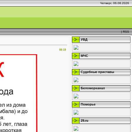
Четверг, 06.08.2026
|
RSS
УВД
08:19
МЧС
Судебные приставы
Беломорканал
Поморье
29.ru