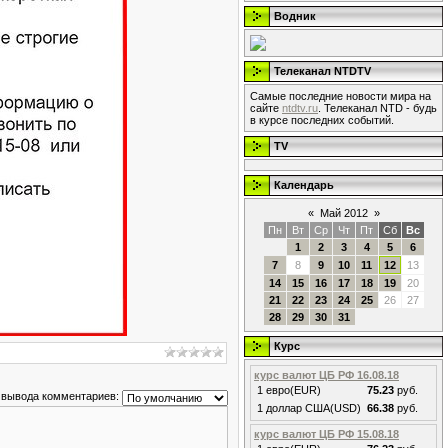
Водник
Телеканал NTDTV
Самые последние новости мира на
сайте
ntdtv.ru
. Телеканал NTD - будь
в курсе последних событий.
TV
Календарь
«
Май 2012
»
Пн
Вт
Ср
Чт
Пт
Сб
Вс
1
2
3
4
5
6
7
8
9
10
11
12
13
14
15
16
17
18
19
20
21
22
23
24
25
26
27
28
29
30
31
Курс
курс валют ЦБ РФ 16.08.18
1 евро(EUR)
75.23
руб.
 вывода комментариев:
1 доллар США(USD)
66.38
руб.
курс валют ЦБ РФ 15.08.18