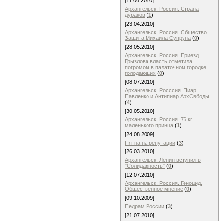
[11.06.2010]
Архангельск. Россия. Страна
дураков
(
1
)
[23.04.2010]
Архангельск. Россия. Общество.
Защита Михаила Супруна
(
0
)
[28.05.2010]
Архангельск. Россия. Приезд
Грызлова власть отметила
погромом в палаточном городке
голодающих
(
0
)
[08.07.2010]
Архангельск. Росссия. Пиар
Павленко и Антипиар АрхСвбоды
(
4
)
[30.05.2010]
Архангельск. Россия. 76 кг
маленького принца
(
1
)
[24.08.2009]
Пятна на репутации
(
3
)
[26.03.2010]
Архангельск. Ленин вступил в
"Солидарность"
(
0
)
[12.07.2010]
Архангельск. Россия. Геноцид.
Общественное мнение
(
0
)
[09.10.2009]
Педрам России
(
3
)
[21.07.2010]