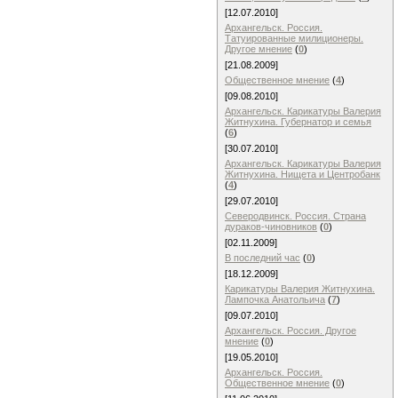
[12.07.2010]
Архангельск. Россия.
Татуированные милиционеры.
Другое мнение
(
0
)
[21.08.2009]
Общественное мнение
(
4
)
[09.08.2010]
Архангельск. Карикатуры Валерия
Житнухина. Губернатор и семья
(
6
)
[30.07.2010]
Архангельск. Карикатуры Валерия
Житнухина. Нищета и Центробанк
(
4
)
[29.07.2010]
Северодвинск. Россия. Страна
дураков-чиновников
(
0
)
[02.11.2009]
В последний час
(
0
)
[18.12.2009]
Карикатуры Валерия Житнухина.
Лампочка Анатольича
(
7
)
[09.07.2010]
Архангельск. Россия. Другое
мнение
(
0
)
[19.05.2010]
Архангельск. Россия.
Общественное мнение
(
0
)