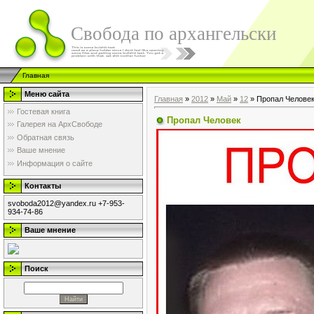
Свобода по архангельски
Главная
Меню сайта
Главная
»
2012
»
Май
»
12
» Пропал Челове
Гостевая книга
Пропал Человек
Галерея на АрхСвободе
Обратная связь
Ваше мнение
Информация о сайте
Контакты
svoboda2012@yandex.ru +7-953-
934-74-86
Ваше мнение
Поиск