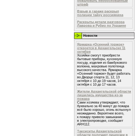
обжаловать необоснованный
штраф
Взрыв в гараже раскрыл
полиции тайну россиянина
Раскрыты детали разговора
Лаврова и Рубио по Украине
Новости
Ярмарка «Осенний торжок»
откроется в Архангельске 11
октября
Хозяйки смогут приобрести
бытовые приборы, кухонную
посуду, изделия из бамбукового
волокна, махровые полотенца
высокого качества. Ярмарка
«Осенний торжок» будет работать
во Дворце спорта 11, 12, 13
октября с 10 до 19 часов, 14
октября с 10 до 17 часов.
Жители Архангельской области
лишились имущества из-за
пожара
Сами хозяева утверждают, что
буквально за 40 минут до пожара
всё было хорошо, огонь вспыхнул
неожиданно. Вероятнее всего,
к пожару привело замыкание
в электропроводке, сообщает
ARH112.
Таксиситы Архангельской
области получают лицензии в