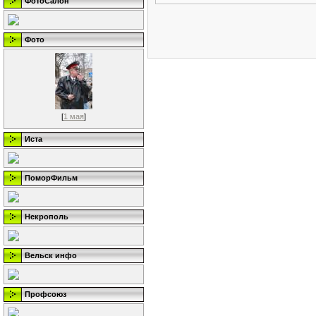
ФотоСалон
Фото
[
1 мая
]
Иста
ПоморФильм
Некрополь
Вельск инфо
Профсоюз