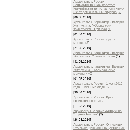
Архангельск. Россия.
Башкортостан. Как работает
Кремлёвская зачистка полит-поля
РФ от региональных лидеров
(
0
)
[06.08.2010]
Архангельск. Карикатуры Валерия
Житнухина. Губернатор и
заместитель. Цхинвал
(
1
)
[01.04.2010]
Архангельск. Россия. Другое
мнение
(
2
)
[24.05.2010]
Архангельск. Карикатуры Валерия
Житнухина. Cталин и Путин
(
1
)
[31.05.2010]
Архангельск. Карикатуры Валерия
Житнухина. Соломбальские
монологи
(
0
)
[01.05.2010]
Архангельск. Россия. 1 мая 2010
года. Смешные люди
(
6
)
[30.04.2010]
Архангельск. Россия. Крах
промышленности
(
0
)
[17.03.2010]
Карикатуры Валерия Житнухина.
"Единая Россия"
(
2
)
[26.03.2010]
Архангельск. Россия. Оппозиция.
Что такое Донской. Общественное