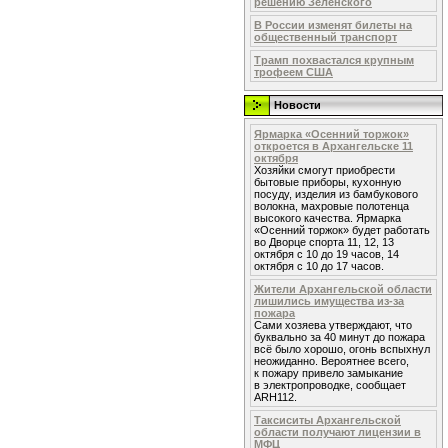
решению Зеленского
В России изменят билеты на
общественный транспорт
Трамп похвастался крупным
трофеем США
Новости
Ярмарка «Осенний торжок»
откроется в Архангельске 11
октября
Хозяйки смогут приобрести
бытовые приборы, кухонную
посуду, изделия из бамбукового
волокна, махровые полотенца
высокого качества. Ярмарка
«Осенний торжок» будет работать
во Дворце спорта 11, 12, 13
октября с 10 до 19 часов, 14
октября с 10 до 17 часов.
Жители Архангельской области
лишились имущества из-за
пожара
Сами хозяева утверждают, что
буквально за 40 минут до пожара
всё было хорошо, огонь вспыхнул
неожиданно. Вероятнее всего,
к пожару привело замыкание
в электропроводке, сообщает
ARH112.
Таксиситы Архангельской
области получают лицензии в
МФЦ