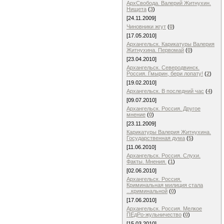
АрхСвобода. Валерий Житнухин.
Нищета
(
3
)
[24.11.2009]
Чиновники жгут
(
0
)
[17.05.2010]
Архангельск. Карикатуры Валерия
Житнухина. Первомай
(
0
)
[23.04.2010]
Архангельск. Северодвинск.
Россия. Гмырин, бери лопату!
(
2
)
[19.02.2010]
Архангельск. В последний час
(
4
)
[09.07.2010]
Архангельск. Россия. Другое
мнение
(
0
)
[23.11.2009]
Карикатуры Валерия Житнухина.
Государственная дума
(
5
)
[11.06.2010]
Архангельск. Россия. Слухи.
Факты. Мнения.
(
1
)
[02.06.2010]
Архангельск. Россия.
Криминальная милиция стала
...криминальной
(
0
)
[17.06.2010]
Архангельск. Россия. Мелкое
ПЕдРо-жульничество
(
0
)
[15.03.2010]