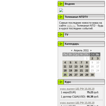
Водник
Телеканал NTDTV
Самые последние новости мира на
сайте
ntdtv.ru
. Телеканал NTD - будь
в курсе последних событий.
TV
Календарь
«
Апрель 2011
»
Пн
Вт
Ср
Чт
Пт
Сб
Вс
1
2
3
4
5
6
7
8
9
10
11
12
13
14
15
16
17
18
19
20
21
22
23
24
25
26
27
28
29
30
Курс
курс валют ЦБ РФ 16.08.18
1 евро(EUR)
75.23
руб.
1 доллар США(USD)
66.38
руб.
курс валют ЦБ РФ 15.08.18