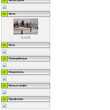
ФотоСалон
Фото
[
1 мая
]
Иста
ПоморФильм
Некрополь
Вельск инфо
Профсоюз