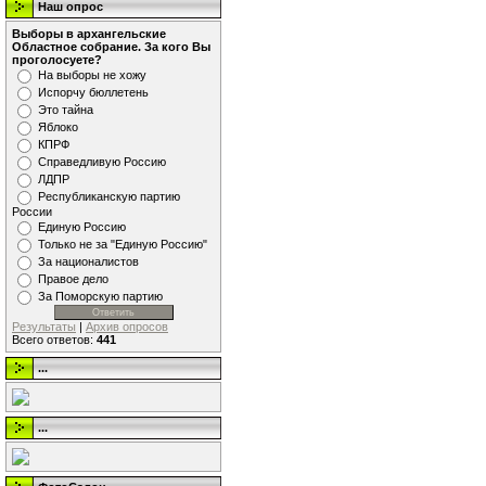
Наш опрос
Выборы в архангельские
Областное собрание. За кого Вы
проголосуете?
На выборы не хожу
Испорчу бюллетень
Это тайна
Яблоко
КПРФ
Справедливую Россию
ЛДПР
Республиканскую партию
России
Единую Россию
Только не за "Единую Россию"
За националистов
Правое дело
За Поморскую партию
Результаты
|
Архив опросов
Всего ответов:
441
...
...