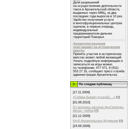
Доля разрешений
на осуществление деятельности
такси в Архангельской области,
выданных через МФЦ, за два
последних года выросла в 10 раз.
Удобство получения услуги
в многофункциональных центрах
оценили, в первую очередь,
индивидуальные
предприниматели дальних
территорий Поморья.
Архангелогородцев
приглашают на исторические
квесты
Принять участие в исторических
квестах может любой желающий.
Узнать подробную информацию и
записаться на игры можно
по телефонам: 477 471, 8 (911)
553 27 16, сообщает пресс-служба
администрации Архангельска.
По следам публикац
[17.11.2009]
«Собака бывает кусачей….»
(
0
)
[01.08.2010]
От молодых авторов АрхСвободы.
Автор - ЛеRок
(
7
)
[21.12.2009]
Клуб Архангельских Мудрецов
(
4
)
[24.09.2009]