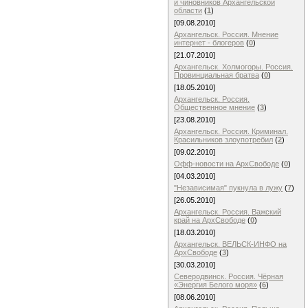
и чиновников Архангельской
области
(
1
)
[09.08.2010]
Архангельск. Россия. Мнение
интернет - блогеров
(
0
)
[21.07.2010]
Архангельск. Холмогоры. Россия.
Провинциальная братва
(
0
)
[18.05.2010]
Архангельск. Россия.
Общественное мнение
(
3
)
[23.08.2010]
Архангельск. Россия. Криминал.
Красильников злоупотребил
(
2
)
[09.02.2010]
Офф-новости на АрхСвободе
(
0
)
[04.03.2010]
"Независимая" пукнула в лужу
(
7
)
[26.05.2010]
Архангельск. Россия. Важский
край на АрхСвободе
(
0
)
[18.03.2010]
Архангельск. ВЕЛЬСК-ИНФО на
АрхСвободе
(
3
)
[30.03.2010]
Северодвинск. Россия. Чёрная
«Энергия Белого моря»
(
6
)
[08.06.2010]