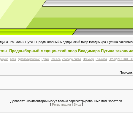
ицина. Рошаль и Путин. Предвыборный медицинский пиар Владимира Путина закончил
утин. Предвыборный медицинский пиар Владимира Путина закончил
дицина
,
врач
,
здравоохранение
,
Путин
,
Рошаль
,
свобода слова
,
Премьер
,
Голикова
,
ГРАЖДАНСКОЕ О
Порядок
Добавлять комментарии могут только зарегистрированные пользователи.
[
Регистрация
|
Вход
]