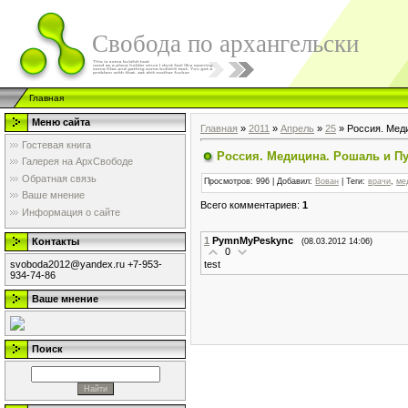
Свобода по архангельски
Главная
Меню сайта
Главная
»
2011
»
Апрель
»
25
» Россия. Мед
Гостевая книга
Россия. Медицина. Рошаль и П
Галерея на АрхСвободе
Обратная связь
Просмотров
: 996 |
Добавил
:
Вован
|
Теги
:
врачи
,
ме
Ваше мнение
Всего комментариев
:
1
Информация о сайте
1
PymnMyPeskync
Контакты
(08.03.2012 14:06)
0
test
svoboda2012@yandex.ru +7-953-
934-74-86
Ваше мнение
Поиск