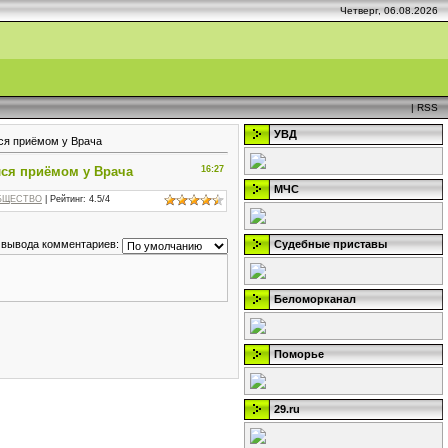
Четверг, 06.08.2026
|
RSS
УВД
ся приёмом у Врача
ся приёмом у Врача
16:27
МЧС
БЩЕСТВО
|
Рейтинг
:
4.5
/
4
Судебные приставы
 вывода комментариев:
Беломорканал
Поморье
29.ru