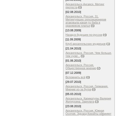
Архангельск-Ангарск. Митинг
протеста
(
0
)
[02.08.2010]
Архангельск. Россия. 31.
Митингующих оппозиционеров
атаковала какая-то баба в
оранжевом платье
(
5
)
[13.08.2009]
Назад в будущее по-русски
(
4
)
[11.09.2009]
Клуб архангельских мудрецов
(
1
)
[21.04.2010]
Архангельск. Россия. Чем больше,
тем хуже...
(
5
)
[01.06.2010]
Архангельск. Россия.
Общественное мнение
(
2
)
[07.12.2009]
Вспомнить всё
(
0
)
[29.07.2010]
Архангельск. Россия. Германия.
Мнение из-за бугра
(
0
)
[05.03.2010]
Архангельск. Карикатуры Валерия
Житнухина. Зарплата
(
3
)
[23.08.2010]
Архангельск. Россия. Южная
Осетия. Эдуард Кокойты обвиняет