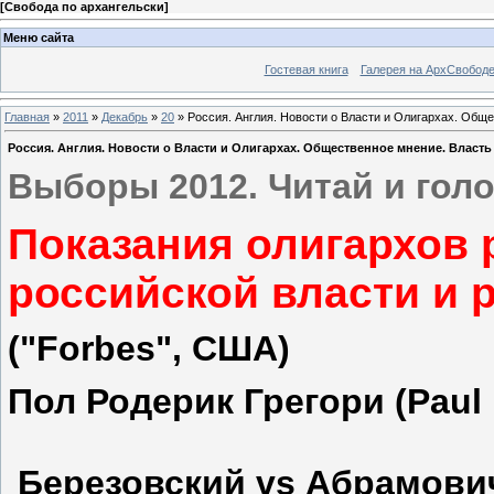
[
Свобода по архангельски
]
Меню сайта
Гостевая книга
Галерея на АрхСвобод
Главная
»
2011
»
Декабрь
»
20
» Россия. Англия. Новости о Власти и Олигархах. Обще
Россия. Англия. Новости о Власти и Олигархах. Общественное мнение. Власть
Выборы 2012. Читай и голо
Показания олигархов
российской власти и 
("Forbes", США)
Пол Родерик Грегори (Paul 
Березовский vs Абрамови