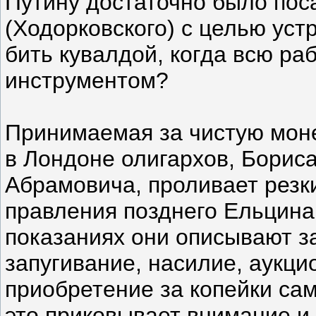
Путину достаточно было поса
(Ходорковского) с целью уст
бить кувалдой, когда всю ра
инструментом?
Принимаемая за чистую моне
в Лондоне олигархов, Борис
Абрамовича, проливает резк
правления позднего Ельцина 
показаниях они описывают з
запугивание, насилие, аукци
приобретение за копейки са
это приковывает внимание и