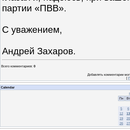
партии «ПВВ».
С уважением,
Андрей Захаров.
Всего комментариев
:
0
Добавлять комментарии могу
[
Р
Calendar
Пн
Вт
5
6
12
13
19
20
26
27