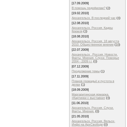
[17.09.2009]
В помощь педофилам?
(
2
)
[19.02.2010]
Архангельск. В последний час
(
4
)
[12.08.2010]
Архангельск. Россия. Кадры
Кремля
(
3
)
[18.08.2010]
Архангельск. Россия. 18 августа
2010. Общественное мнение
(
10
)
[22.07.2009]
Архангельск . Россия. Новости.
Факты. Мнения. Слухи. Поморье
2004 - 2009 г.г.
(
0
)
[07.12.2009]
Продолжение темы
(
1
)
[17.11.2009]
Планов громадьё и пустота в
делах
(
1
)
[18.09.2009]
Маргаритинская ярмарка.
«Картинки с выставки»
(
4
)
[11.06.2010]
Архангельск. Россия. Слухи.
Факты. Мнения.
(
8
)
[21.05.2010]
Архангельск. Россия. Вельск-
Инфо на АрхСвободе
(
0
)