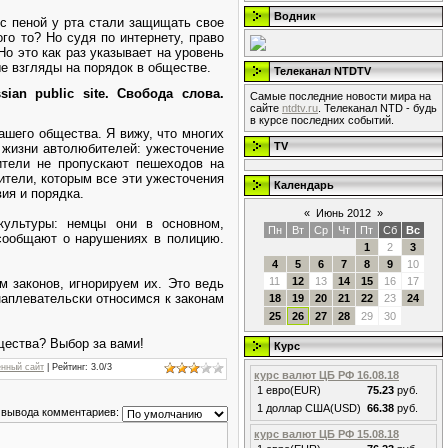
Водник
с пеной у рта стали защищать свое
го то? Но судя по интернету, право
о это как раз указывает на уровень
е взгляды на порядок в обществе.
Телеканал NTDTV
ian public site. Свобода слова.
Самые последние новости мира на
сайте
ntdtv.ru
. Телеканал NTD - будь
в курсе последних событий.
нашего общества. Я вижу, что многих
TV
 жизни автолюбителей: ужесточение
тели не пропускают пешеходов на
ители, которым все эти ужесточения
Календарь
ия и порядка.
«
Июнь 2012
»
культуры: немцы они в основном,
Пн
Вт
Ср
Чт
Пт
Сб
Вс
сообщают о нарушениях в полицию.
1
2
3
4
5
6
7
8
9
10
11
12
13
14
15
16
17
м законов, игнорируем их. Это ведь
наплевательски относимся к законам
18
19
20
21
22
23
24
25
26
27
28
29
30
щества? Выбор за вами!
Курс
нный сайт
|
Рейтинг
:
3.0
/
3
курс валют ЦБ РФ 16.08.18
1 евро(EUR)
75.23
руб.
1 доллар США(USD)
66.38
руб.
 вывода комментариев:
курс валют ЦБ РФ 15.08.18