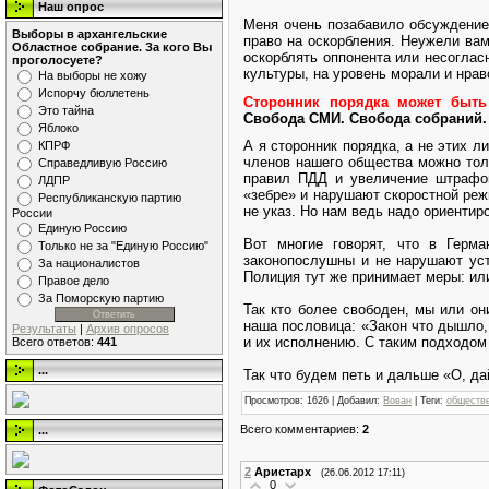
Наш опрос
Меня очень позабавило обсуждение 
Выборы в архангельские
право на оскорбления. Неужели вам
Областное собрание. За кого Вы
оскорблять оппонента или несоглас
проголосуете?
культуры, на уровень морали и нра
На выборы не хожу
Испорчу бюллетень
Сторонник порядка может быть
Это тайна
Свобода СМИ. Свобода собраний.
Яблоко
А я сторонник порядка, а не этих л
КПРФ
членов нашего общества можно толь
Справедливую Россию
правил ПДД и увеличение штрафов
ЛДПР
«зебре» и нарушают скоростной реж
Республиканскую партию
не указ. Но нам ведь надо ориентир
России
Единую Россию
Вот многие говорят, что в Герм
Только не за "Единую Россию"
законопослушны и не нарушают ус
За националистов
Полиция тут же принимает меры: ил
Правое дело
За Поморскую партию
Так кто более свободен, мы или он
наша пословица: «Закон что дышло,
Результаты
|
Архив опросов
и их исполнению. С таким подходом
Всего ответов:
441
...
Так что будем петь и дальше «О, да
Просмотров
: 1626 |
Добавил
:
Вован
|
Теги
:
обществ
Всего комментариев
:
2
...
2
Аристарх
(26.06.2012 17:11)
0