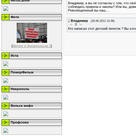
ФотоСалон
Владимир, а вы не согласны с тем, что сво
соблюдать правила и законы? Или вы, дожив 
Революционный вы наш....
Фото
1
Владимир
(26.06.2012 14:38)
0
Кто написал этот детский лепеток ? Вы хот
[
Митинг в Архангельске 2
]
Иста
ПоморФильм
Некрополь
Вельск инфо
Профсоюз