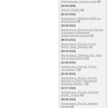
Смертельная свобода слова
(
0
)
[18.08.2009]
ПРЕСС-РЕЛИЗ
(
0
)
[25.03.2010]
Архангельск. ВЕЛЬСК-ИНФО на
АрхСвободе
(
0
)
[19.08.2010]
Архангельск. Белоруссия. Россия.
Лукашенко и Медведев.
Общественное мнение
(
0
)
[08.04.2010]
Архангельск. Россия. Слухи.
Факты. Ляпы. Мнения.
(
1
)
[29.03.2010]
Архангельск. 29марта 2010. Фото
дня на АрхСвободе
(
1
)
[15.08.2010]
Архангельск. Россия. Путин -
экстремист?
(
0
)
[22.05.2010]
Архангельск. Якутск. Россия.
Михальчук-2006. Повторение
прошлых ошибок...
(
3
)
[12.07.2010]
Архангельск. Россия. Разгром
интим - салона
(
2
)
[09.08.2010]
Архангельск. Россия. Мнение
автора
(
4
)