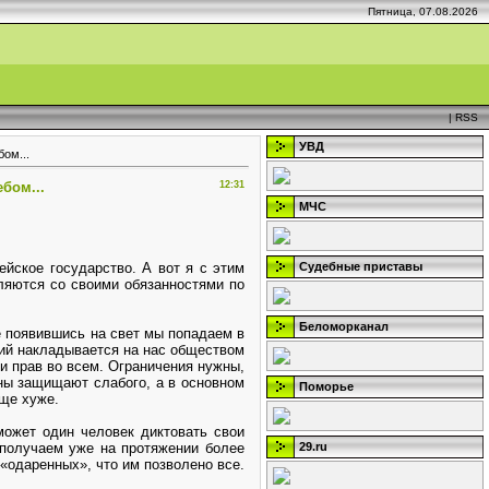
Пятница, 07.08.2026
|
RSS
УВД
ом...
бом...
12:31
МЧС
ейское государство. А вот я с этим
Судебные приставы
вляются со своими обязанностями по
Беломорканал
е появившись на свет мы попадаем в
ий накладывается на нас обществом
 и прав во всем. Ограничения нужны,
оны защищают слабого, а в основном
Поморье
еще хуже.
может один человек диктовать свои
 получаем уже на протяжении более
29.ru
«одаренных», что им позволено все.