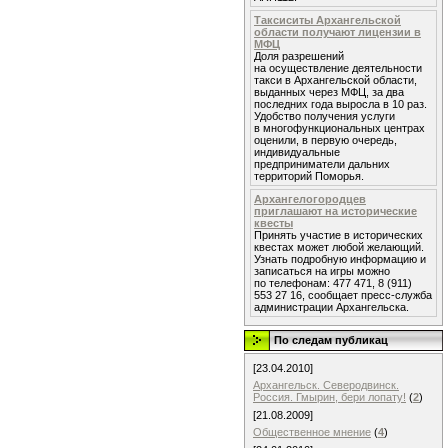
Таксиситы Архангельской
области получают лицензии в
МФЦ
Доля разрешений
на осуществление деятельности
такси в Архангельской области,
выданных через МФЦ, за два
последних года выросла в 10 раз.
Удобство получения услуги
в многофункциональных центрах
оценили, в первую очередь,
индивидуальные
предприниматели дальних
территорий Поморья.
Архангелогородцев
приглашают на исторические
квесты
Принять участие в исторических
квестах может любой желающий.
Узнать подробную информацию и
записаться на игры можно
по телефонам: 477 471, 8 (911)
553 27 16, сообщает пресс-служба
администрации Архангельска.
По следам публикац
[23.04.2010]
Архангельск. Северодвинск.
Россия. Гмырин, бери лопату!
(
2
)
[21.08.2009]
Общественное мнение
(
4
)