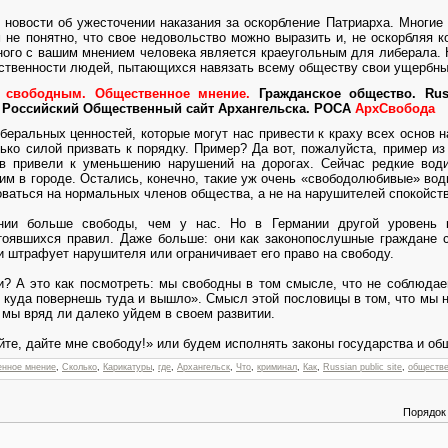
новости об ужесточении наказания за оскорбление Патриарха. Многие 
 не понятно, что свое недовольство можно выразить и, не оскорбляя ко
ного с вашим мнением человека является краеугольным для либерала. Н
вственности людей, пытающихся навязать всему обществу свои ущербны
 свободным. Общественное мнение.
Гражданское общество. Russ
 Российский Общественный сайт Архангельска. РОСА
АрхСвобода
иберальных ценностей, которые могут нас привести к краху всех основ 
ко силой призвать к порядку. Пример? Да вот, пожалуйста, пример из
 привели к уменьшению нарушений на дорогах. Сейчас редкие води
им в городе. Остались, конечно, такие уж очень «свободолюбивые» вод
оваться на нормальных членов общества, а не на нарушителей спокойств
ании больше свободы, чем у нас. Но в Германии другой уровень 
тоявшихся правил. Даже больше: они как законопослушные граждане 
и штрафует нарушителя или ограничивает его право на свободу.
и? А это как посмотреть: мы свободны в том смысле, что не соблюдае
 куда повернешь туда и вышло». Смысл этой пословицы в том, что мы 
 мы вряд ли далеко уйдем в своем развитии.
йте, дайте мне свободу!» или будем исполнять законы государства и об
енное мнение
,
Сколько
,
Карикатуры
,
где
,
Архангельск
,
Что
,
криминал
,
Как
,
Russian public site
,
обществе
Порядок