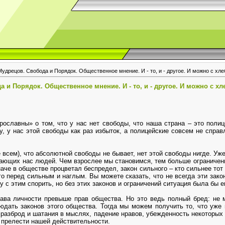
удрецов. Свобода и Порядок. Общественное мнение. И - то, и - другое. И можно с хлеб
 и Порядок. Общественное мнение. И - то, и - другое. И можно с хле
ославны» о том, что у нас нет свободы, что наша страна – это полиц
му, у нас этой свободы как раз избыток, а полицейские совсем не спра
 всем), что абсолютной свободы не бывает, нет этой свободы нигде. Уж
жающих нас людей. Чем взрослее мы становимся, тем больше ограничен
наче в обществе процветал беспредел, закон сильного – кто сильнее тот
о перед сильным и наглым. Вы можете сказать, что не всегда эти зак
у с этим спорить, но без этих законов и ограничений ситуация была бы 
ава личности превыше прав общества. Но это ведь полный бред: не 
юдать законов этого общества. Тогда мы можем получить то, что уже
 разброд и шатания в мыслях, падение нравов, убежденность некоторых 
 прелести нашей действительности.