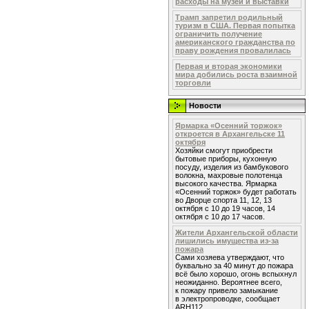
расходы на музеи и выставки
Трамп запретил родильный
туризм в США. Первая попытка
ограничить получение
американского гражданства по
праву рождения провалилась
Первая и вторая экономики
мира добились роста взаимной
торговли
Новости
Ярмарка «Осенний торжок»
откроется в Архангельске 11
октября
Хозяйки смогут приобрести
бытовые приборы, кухонную
посуду, изделия из бамбукового
волокна, махровые полотенца
высокого качества. Ярмарка
«Осенний торжок» будет работать
во Дворце спорта 11, 12, 13
октября с 10 до 19 часов, 14
октября с 10 до 17 часов.
Жители Архангельской области
лишились имущества из-за
пожара
Сами хозяева утверждают, что
буквально за 40 минут до пожара
всё было хорошо, огонь вспыхнул
неожиданно. Вероятнее всего,
к пожару привело замыкание
в электропроводке, сообщает
ARH112.