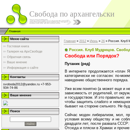
Свобода по архангельски
Главная
Меню сайта
Главная
»
2012
»
Июнь
»
26
» Россия. Клуб М
Гостевая книга
Россия. Клуб Мудрецов. Свобода
Галерея на АрхСвободе
Свобода или Порядок?
Обратная связь
Ваше мнение
Путаник (ред)
Информация о сайте
В интернете продолжается «плач Яр
категорически не согласен: по-мое
Контакты
наведению общественного порядка.
svoboda2012@yandex.ru +7-953-
934-74-86
Уже всем понятно (а может еще и не
зависимость от родителей, от окру
Ваше мнение
и государством. И это правильно: и
чтобы защитить слабого и немощног
бывают на стороне сильного. Не буд
Поиск
Сейчас моден либерализм, мол, пр
условия всему обществу и не собл
двадцати лет, после развала СССР:
Отсюда и пляски в Храмах и прочие