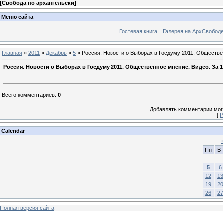
[
Свобода по архангельски
]
Меню сайта
Гостевая книга
Галерея на АрхСвобод
Главная
»
2011
»
Декабрь
»
5
» Россия. Новости о Выборах в Госдуму 2011. Обществе
Россия. Новости о Выборах в Госдуму 2011. Общественное мнение. Видео. За 
Всего комментариев
:
0
Добавлять комментарии могу
[
Р
Calendar
Пн
Вт
5
6
12
13
19
20
26
27
Полная версия сайта