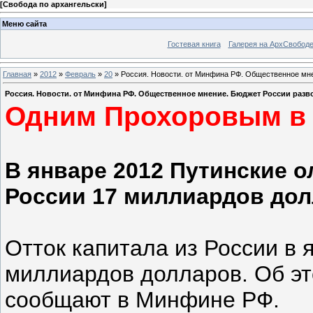
[
Свобода по архангельски
]
Меню сайта
Гостевая книга
Галерея на АрхСвобод
Главная
»
2012
»
Февраль
»
20
» Россия. Новости. от Минфина РФ. Общественное мне
Россия. Новости. от Минфина РФ. Общественное мнение. Бюджет России разв
Одним Прохоровым в 
В январе 2012 Путинские о
России 17 миллиардов долл
Отток капитала из России в 
миллиардов долларов. Об эт
сообщают в Минфине РФ.