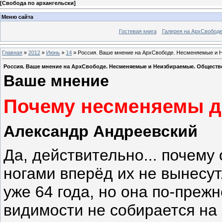
[
Свобода по архангельски
]
Меню сайта
Гостевая книга
Галерея на АрхСвобод
Главная
»
2012
»
Июнь
»
14
» Россия. Ваше мнение на АрхСвободе. Несменяемые и Н
Россия. Ваше мнение на АрхСвободе. Несменяемые и Неизбираемые. Обществен
Ваше мнение
Почему несменяемы д
Александр Андреевский
Да, действительно... почему 
ногами вперёд их не вынесут
уже 64 года, но она по-преж
видимости не собирается на