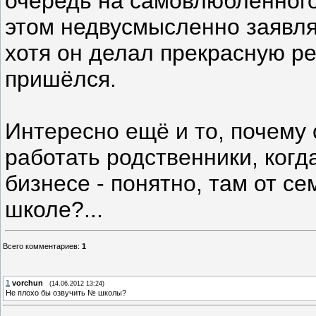
очередь на самовлюблённого
этом недвусмысленно заявлял
хотя он делал прекрасную ре
пришёлся.
Интересно ещё и то, почему 
работать родственники, когд
бизнесе - понятно, там от се
школе?...
Всего комментариев
:
1
1
vorchun
(14.06.2012 13:24)
Не плохо бы озвучить № школы?