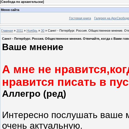
[
Свобода по архангельски
]
Меню сайта
Гостевая книга
Галерея на АрхСвобод
Главная
»
2011
»
Ноябрь
»
30
» Санкт - Петербург. Россия. Общественное мнение. Отве
Санкт - Петербург. Россия. Общественное мнение. Отвечайте, когда с Вами гово
Ваше мнение
А мне не нравится,ко
нравится писать в пу
Аллегро (ред)
Интересно послушать ваше м
очень актуальную.