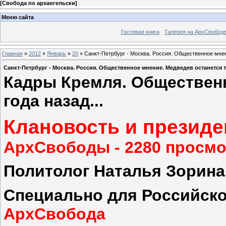
[
Свобода по архангельски
]
Меню сайта
Гостевая книга
Галерея на АрхСвобод
Главная
»
2012
»
Январь
»
20
» Санкт-Петрбург - Москва. Россия. Общественное мнение
Санкт-Петрбург - Москва. Россия. Общественное мнение. Медведев останется тем,
Кадры Кремля. Общественн
года назад...
Клановость и презид
АрхСвободы - 2280 просмо
Политолог Наталья Зорин
Специально для Российско
АрхСвобода