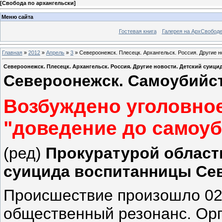
[
Свобода по архангельски
]
Меню сайта
Гостевая книга
Галерея на АрхСвобод
Главная
»
2012
»
Апрель
»
3
» Североонежск. Плесецк. Архангельск. Россия. Другие 
Североонежск. Плесецк. Архангельск. Россия. Другие новости. Детский суиц
Североонежск. Самоубийс
Возбуждено уголовное
"доведение до самоуб
(ред)
Прокуратурой област
суицида воспитанницы Сев
Происшествие произошло 02
общественный резонанс. Орг