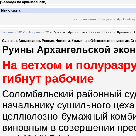
[
Свобода по архангельски
]
Меню сайта
Гостевая книга
Галерея на АрхСвобод
Главная
»
2012
»
Февраль
»
22
» Сульфат. Архангельск. Россия. Новости. Криминал.
Сульфат. Архангельск. Россия. Новости. Криминал. Общественное мнение. С
Руины Архангельской эко
На ветхом и полураз
гибнут рабочие
Соломбальский районный суд
начальнику сушильного цех
целлюлозно-бумажный комби
виновным в совершении прес