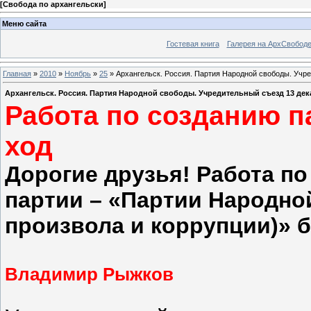
[
Свобода по архангельски
]
Меню сайта
Гостевая книга
Галерея на АрхСвобод
Главная
»
2010
»
Ноябрь
»
25
» Архангельск. Россия. Партия Народной свободы. Учр
Архангельск. Россия. Партия Народной свободы. Учредительный съезд 13 дек
Работа по созданию п
ход
Дорогие друзья! Работа п
партии – «Партии Народно
произвола и коррупции)» б
Владимир Рыжков