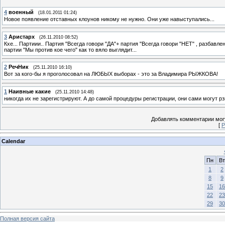
4
военный
(18.01.2011 01:24)
Новое появление отставных клоунов никому не нужно. Они уже навыступались...
3
Аристарх
(26.11.2010 08:52)
Кхе... Партиии.. Партия "Всегда говори "ДА"+ партия "Всегда говори "НЕТ" , раз
партии "Мы против кое чего" как то вяло выглядит...
2
РечНик
(25.11.2010 16:10)
Вот за кого-бы я проголосовал на ЛЮБЫХ выборах - это за Владимира РЫЖКОВА!
1
Наивные какие
(25.11.2010 14:48)
никогда их не зарегистрируют. А до самой процедуры регистрации, они сами могут рз
Добавлять комментарии могу
[
Р
Calendar
Пн
Вт
1
2
8
9
15
16
22
23
29
30
Полная версия сайта