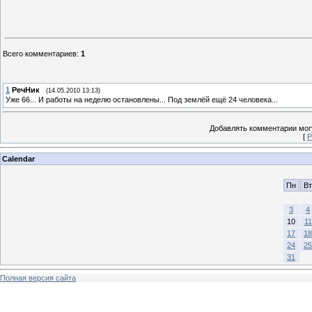
Всего комментариев
:
1
1
РечНик
(14.05.2010 13:13)
Уже 66... И работы на неделю остановлены... Под землёй ещё 24 человека...
Добавлять комментарии могу
[
Р
Calendar
Пн
Вт
3
4
10
11
17
18
24
25
31
Полная версия сайта