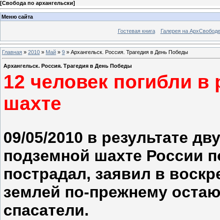
[
Свобода по архангельски
]
Меню сайта
Гостевая книга
Галерея на АрхСвобод
Главная
»
2010
»
Май
»
9
» Архангельск. Россия. Трагедия в День Победы
Архангельск. Россия. Трагедия в День Победы
12 человек погибли в 
шахте
09/05/2010 в результате д
подземной шахте России по
пострадал, заявил в воск
землей по-прежнему остаю
спасатели.