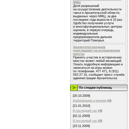
МФЦ
Доля разрешений
на осуществление деятельности
такси в Архангельской области,
выданных через МФЦ, за два
последних года выросла в 10 раз.
Удобство получения услуги
в многофункциональных центрах
оценили, в первую очередь,
индивидуальные
предприниматели дальних
территорий Поморья.
Архангелогородцев
приглашают на исторические
квесты
Принять участие в исторических
квестах может любой желающий.
Узнать подробную информацию и
записаться на игры можно
по телефонам: 477 471, 8 (911)
553 27 16, сообщает пресс-служба
администрации Архангельска.
По следам публикац
[20.10.2009]
Информация и мнение
(
4
)
[21.01.2010]
В последний час
(
4
)
[02.11.2009]
В последний час
(
0
)
[23.11.2009]