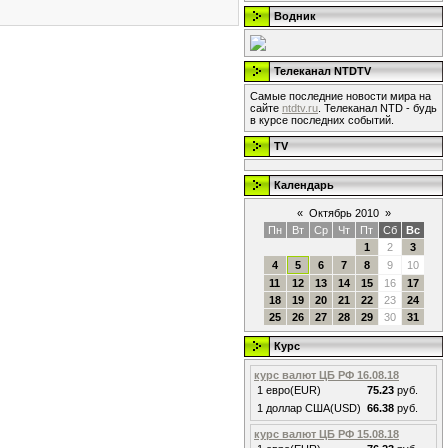
Водник
Телеканал NTDTV
Самые последние новости мира на
сайте
ntdtv.ru
. Телеканал NTD - будь
в курсе последних событий.
TV
Календарь
«
Октябрь 2010
»
Пн
Вт
Ср
Чт
Пт
Сб
Вс
1
2
3
4
5
6
7
8
9
10
11
12
13
14
15
16
17
18
19
20
21
22
23
24
25
26
27
28
29
30
31
Курс
курс валют ЦБ РФ 16.08.18
1 евро(EUR)
75.23
руб.
1 доллар США(USD)
66.38
руб.
курс валют ЦБ РФ 15.08.18