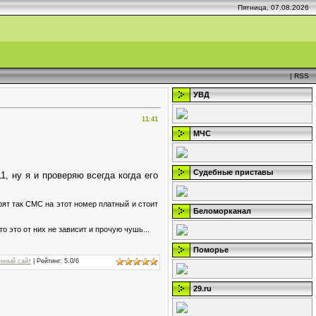
Пятница, 07.08.2026
|
RSS
УВД
11:41
МЧС
Судебные приставы
, ну я и проверяю всегда когда его
рят так СМС на этот номер платный и стоит
Беломорканал
о это от них не зависит и прочую чушь...
Поморье
нный сайт
|
Рейтинг
:
5.0
/
6
29.ru