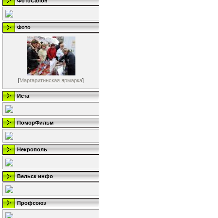
ФотоСалон
Фото
[
Маргаритинская ярмарка
]
Иста
ПоморФильм
Некрополь
Вельск инфо
Профсоюз