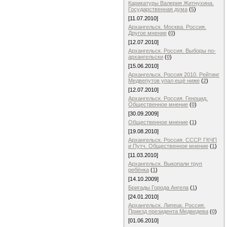
Карикатуры Валерия Житнухина.
Государственная дума
(
5
)
[11.07.2010]
Архангельск. Москва. Россия.
Другое мнение
(
0
)
[12.07.2010]
Архангельск. Россия. Выборы по-
архангельски
(
0
)
[15.06.2010]
Архангельск. Россия 2010. Рейтинг
Медвепутов упал ещё ниже
(
2
)
[12.07.2010]
Архангельск. Россия. Геноцид.
Общественное мнение
(
0
)
[30.09.2009]
Общественное мнение
(
1
)
[19.08.2010]
Архангельск. Россия. СССР. ГКЧП
и Путч. Общественное мнение
(
1
)
[11.03.2010]
Архангельск. Выкопали труп
ребёнка
(
1
)
[14.10.2009]
Бригады Города Ангела
(
1
)
[24.01.2010]
Архангельск. Липецк. Россия.
Приезд президента Медведева
(
0
)
[01.06.2010]