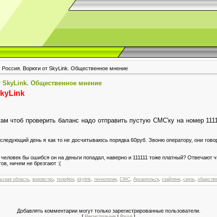
. Россия. Ворюги от SkyLink. Общественное мнение
т SkyLink. Общественное мнение
kyLink
ам чтоб проверить баланс надо отправить пустую СМС'ку на номер 11111
а следующий день я как то не досчитываюсь порядка 60руб. Звоню оператору, они гово
 человек бы ошибся он на деньги попадал, наверно и 111111 тоже платный? Отвечают чт
тов, ничем не брезгают :(
ьская область
,
воровство
,
телефон
,
skylink
,
технологии
,
СМС
,
Архангельск
,
скайлинк
,
связь
,
обществе
Добавлять комментарии могут только зарегистрированные пользователи.
[
Регистрация
|
Вход
]