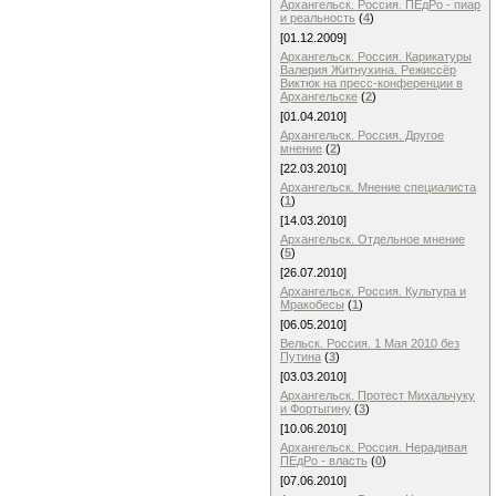
Архангельск. Россия. ПЕдРо - пиар
и реальность
(
4
)
[01.12.2009]
Архангельск. Россия. Карикатуры
Валерия Житнухина. Режиссёр
Виктюк на пресс-конференции в
Архангельске
(
2
)
[01.04.2010]
Архангельск. Россия. Другое
мнение
(
2
)
[22.03.2010]
Архангельск. Мнение специалиста
(
1
)
[14.03.2010]
Архангельск. Отдельное мнение
(
5
)
[26.07.2010]
Архангельск. Россия. Культура и
Мракобесы
(
1
)
[06.05.2010]
Вельск. Россия. 1 Мая 2010 без
Путина
(
3
)
[03.03.2010]
Архангельск. Протест Михальчуку
и Фортыгину
(
3
)
[10.06.2010]
Архангельск. Россия. Нерадивая
ПЕдРо - власть
(
0
)
[07.06.2010]