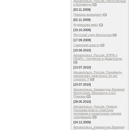
Архангельск. Россия. Несогласные
и Бондарчук
(
2
)
[03.11.2009]
Поморы вымирают
(
1
)
[02.11.2009]
Кудряшова жжёт
(
1
)
[19.10.2009]
Якутский след Фортыгина
(
0
)
[17.09.2009]
Самопиар власти
(
2
)
[10.06.2010]
Архангельск. Россия. КПРФ о
ПЕдРо - голубятне в Драмтеатре
(
0
)
[13.07.2010]
Архангельск. Россия. Педофилу-
насильнику дали всего 19 лет
строгого ?!
(
0
)
[23.07.2010]
Архангельск. Карикатуры Валерия
Житнухина. Михальчук и его
Поморы
(
2
)
[28.05.2010]
Архангельск. Россия. Приезд
Грызлова власть отметила
погромом в палаточном городке
голодающих
(
0
)
[24.12.2009]
Архангельск. Карикатуры Валерия