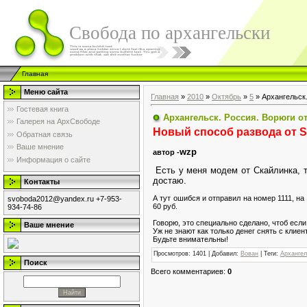
Свобода по архангельски
Главная
Меню сайта
Главная
»
2010
»
Октябрь
»
5
» Архангельск
Гостевая книга
Архангельск. Россия. Ворюги о
Галерея на АрхСвободе
Новый способ развода от S
Обратная связь
Ваше мнение
wzp
автор -
Информация о сайте
Есть у меня модем от Скайлинка, т
достаю.
Контакты
А тут ошибся и отправил на номер 1111, н
svoboda2012@yandex.ru +7-953-
60 руб.
934-74-86
Говорю, это специально сделано, чтоб если
Ваше мнение
Уж не знают как только денег снять с клиен
Будьте внимательны!
Просмотров
: 1401 |
Добавил
:
Вован
|
Теги
:
Архангел
Поиск
Всего комментариев
:
0