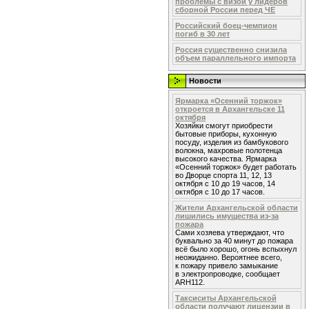
проблемы с визой у лидеров
сборной России перед ЧЕ
Российский боец-чемпион
погиб в 30 лет
Россия существенно снизила
объем параллельного импорта
Новости
Ярмарка «Осенний торжок»
откроется в Архангельске 11
октября
Хозяйки смогут приобрести
бытовые приборы, кухонную
посуду, изделия из бамбукового
волокна, махровые полотенца
высокого качества. Ярмарка
«Осенний торжок» будет работать
во Дворце спорта 11, 12, 13
октября с 10 до 19 часов, 14
октября с 10 до 17 часов.
Жители Архангельской области
лишились имущества из-за
пожара
Сами хозяева утверждают, что
буквально за 40 минут до пожара
всё было хорошо, огонь вспыхнул
неожиданно. Вероятнее всего,
к пожару привело замыкание
в электропроводке, сообщает
ARH112.
Таксиситы Архангельской
области получают лицензии в