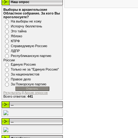
Наш опрос
Выборы в архангельские
Областное собрание. За кого Вы
проголосуете?
На выборы не хожу
Испорчу бюллетень
Это тайна
Яблоко
КПРФ
Справедливую Россию
ЛДПР
Республиканскую партию
России
Единую Россию
Только не за "Единую Россию"
За националистов
Правое дело
За Поморскую партию
Результаты
|
Архив опросов
Всего ответов:
441
...
...