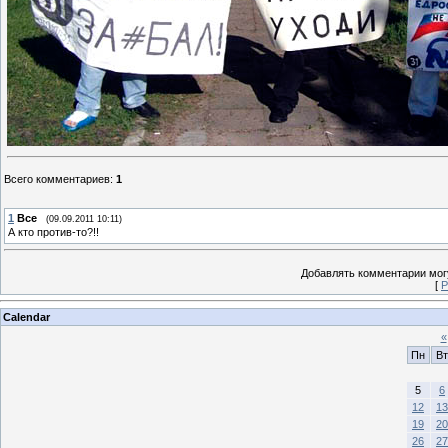
Всего комментариев
:
1
1
Все
(09.09.2011 10:11)
А кто против-то?!!
Добавлять комментарии могу
[
Р
Calendar
«
Пн
Вт
5
6
12
13
19
20
26
27