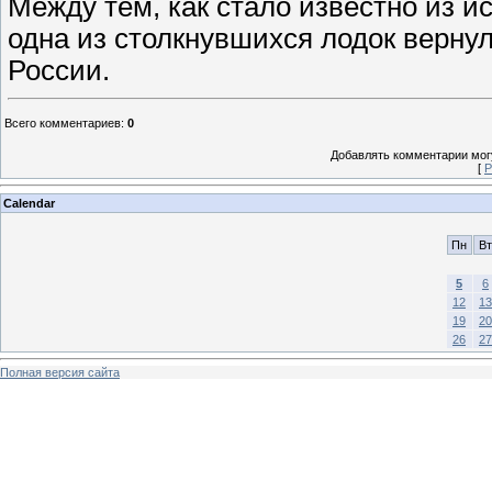
Между тем, как стало известно из и
одна из столкнувшихся лодок вернул
России.
Всего комментариев
:
0
Добавлять комментарии могу
[
Р
Calendar
Пн
Вт
5
6
12
13
19
20
26
27
Полная версия сайта