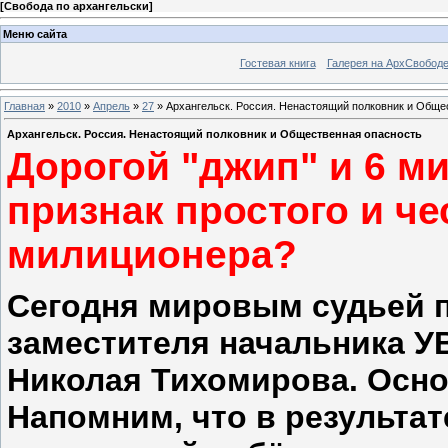
[
Свобода по архангельски
]
Меню сайта
Гостевая книга
Галерея на АрхСвобод
Главная
»
2010
»
Апрель
»
27
» Архангельск. Россия. Ненастоящий полковник и Обще
Архангельск. Россия. Ненастоящий полковник и Общественная опасность
Дорогой "джип" и 6 м
признак простого и че
милиционера?
Сегодня мировым судьей п
заместителя начальника У
Николая Тихомирова. Осно
Напомним, что в результа