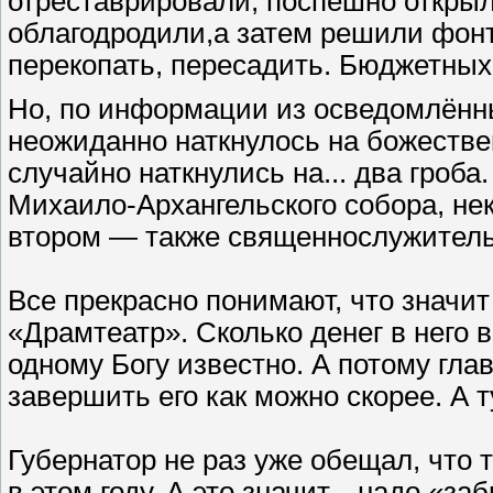
отреставрировали, поспешно открыл
облагодродили,а затем решили фонт
перекопать, пересадить. Бюджетных д
Но, по информации из осведомлённы
неожиданно наткнулось на божествен
случайно наткнулись на... два гроба
Михаило-Архангельского собора, нек
втором — также священнослужитель
Все прекрасно понимают, что значит
«Драмтеатр». Сколько денег в него 
одному Богу известно. А потому глав
завершить его как можно скорее. А тут
Губернатор не раз уже обещал, что 
в этом году. А это значит... надо «з